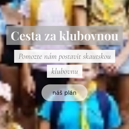
Cesta za klubovnou
Pomozte nám postavit skautskou
klubovnu
náš plán