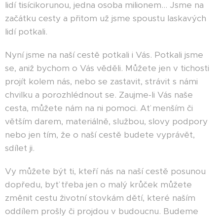
lidí tisícikorunou, jedna osoba milionem… Jsme na
začátku cesty a přitom už jsme spoustu laskavých
lidí potkali.
Nyní jsme na naší cestě potkali i Vás. Potkali jsme
se, aniž bychom o Vás věděli. Můžete jen v tichosti
projít kolem nás, nebo se zastavit, strávit s námi
chvilku a porozhlédnout se. Zaujme-li Vás naše
cesta, můžete nám na ni pomoci. Ať menším či
větším darem, materiálně, službou, slovy podpory
nebo jen tím, že o naší cestě budete vyprávět,
sdílet ji.
Vy můžete být ti, kteří nás na naší cestě posunou
dopředu, byť třeba jen o malý krůček můžete
změnit cestu životní stovkám dětí, které naším
oddílem prošly či projdou v budoucnu. Budeme