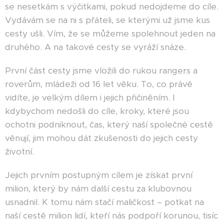
se nesetkám s výčitkami, pokud nedojdeme do cíle.
Vydávám se na ni s přáteli, se kterými už jsme kus
cesty ušli. Vím, že se můžeme spolehnout jeden na
druhého. A na takové cesty se vyráží snáze.
První část cesty jsme vložili do rukou rangers a
roverům, mládeži od 16 let věku. To, co právě
vidíte, je velkým dílem i jejich přičiněním. I
kdybychom nedošli do cíle, kroky, které jsou
ochotni podniknout, čas, který naší společné cestě
věnují, jim mohou dát zkušenosti do jejich cesty
životní.
Jejich prvním postupným cílem je získat první
milion, který by nám další cestu za klubovnou
usnadnil. K tomu nám stačí maličkost – potkat na
naší cestě milion lidí, kteří nás podpoří korunou, tisíc