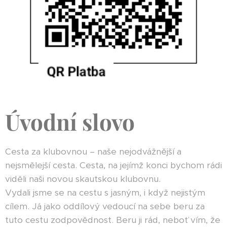
Úvodní slovo
Cesta za klubovnou – naše nejodvážnější a
nejsmělejší cesta. Cesta, na jejímž konci bychom rádi
viděli naši novou skautskou klubovnu.
Vydali jsme se na cestu s jasným, i když nejistým
cílem. Já jako oddílový vedoucí na sebe beru za
tuto cestu zodpovědnost. Beru ji rád, neboť vím, že