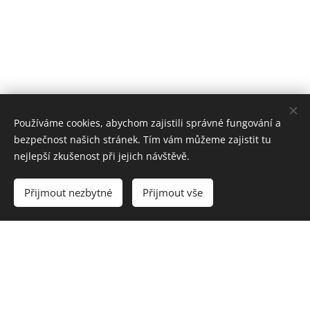
Používáme cookies, abychom zajistili správné fungování a
bezpečnost našich stránek. Tím vám můžeme zajistit tu
nejlepší zkušenost při jejich návštěvě.
Přijmout nezbytné
Přijmout vše